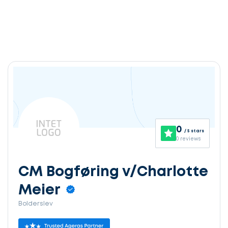
0
/ 5 stars
0 reviews
CM Bogføring v/Charlotte
Meier
Bolderslev