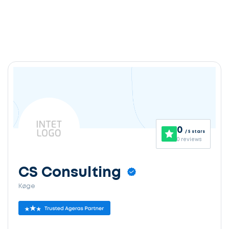
0
/ 5 stars
0 reviews
CS Consulting
Køge