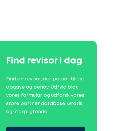
Find revisor i dag
Find en revisor, der passer til din
opgave og behov. Udfyld blot
vores formular, og udforsk vores
store partner database. Gratis
og uforpligtende.