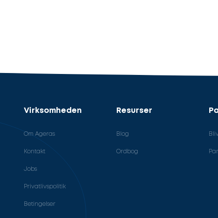
Virksomheden
Resurser
Pa
Om Ageras
Blog
Bli
Kontakt
Ordbog
Par
Jobs
Privatlivspolitik
Betingelser