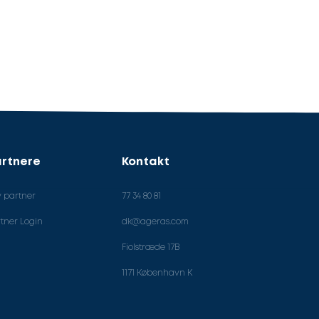
rtnere
Kontakt
v partner
77 34 80 81
tner Login
dk@ageras.com
Fiolstræde 17B
1171 København K