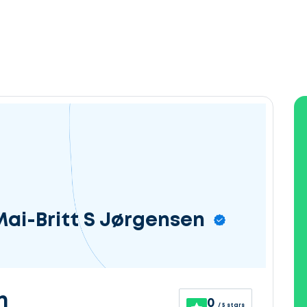
Mai-Britt S Jørgensen
n
0
/ 5 stars