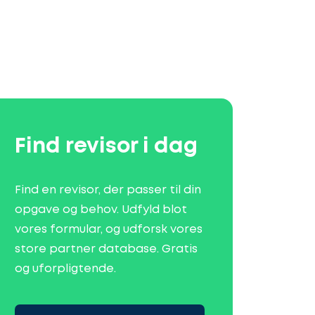
Find revisor i dag
Find en revisor, der passer til din
opgave og behov. Udfyld blot
vores formular, og udforsk vores
store partner database. Gratis
og uforpligtende.