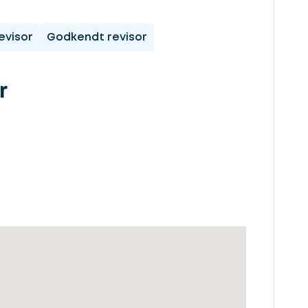
evisor
Godkendt revisor
r