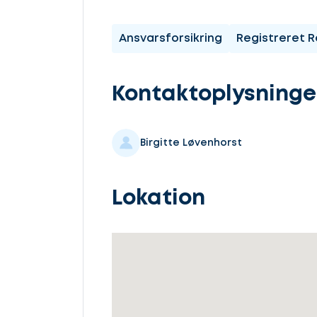
komme
i
Ansvarsforsikring
Registreret R
gang
Kontaktoplysninge
Birgitte Løvenhorst
Vælg
service
Lokation
Beskriv
din
sag
Lad
os