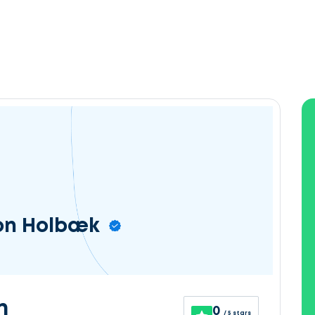
on Holbæk
n
0
/ 5 stars