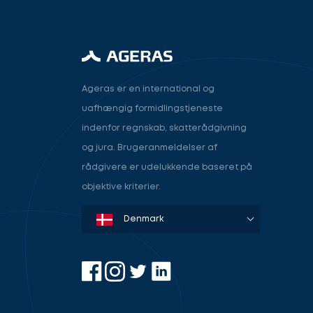
Ageras er en international og
uafhængig formidlingstjeneste
indenfor regnskab, skatterådgivning
og jura. Brugeranmeldelser af
rådgivere er udelukkende baseret på
objektive kriterier.
Denmark
Sweden
Norway
Netherlands
Germany
USA