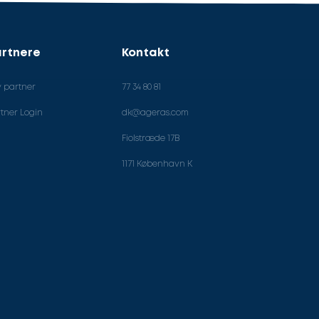
rtnere
Kontakt
v partner
77 34 80 81
tner Login
dk@ageras.com
Fiolstræde 17B
1171 København K