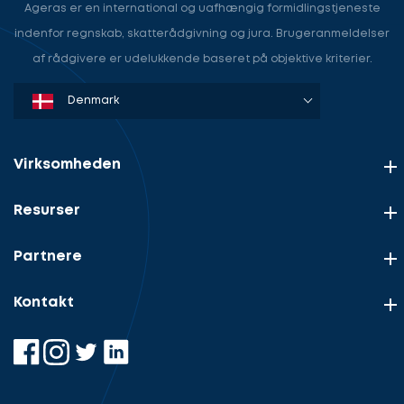
Ageras er en international og uafhængig formidlingstjeneste
indenfor regnskab, skatterådgivning og jura. Brugeranmeldelser
af rådgivere er udelukkende baseret på objektive kriterier.
Denmark
Sweden
Norway
Netherlands
Germany
USA
Virksomheden
Resurser
Partnere
Kontakt