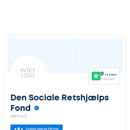
0
/ 5 stars
0 reviews
Den Sociale Retshjælps
Fond
Aarhus C