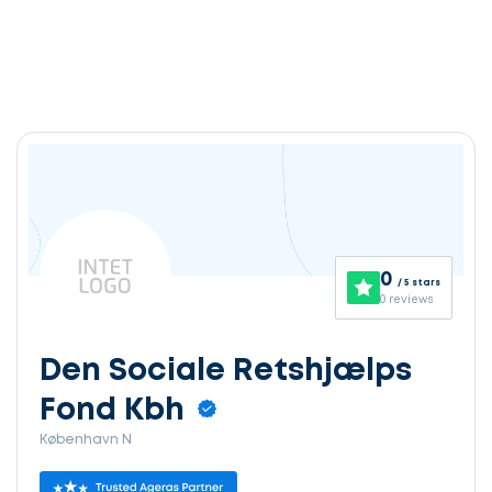
0
/ 5 stars
0 reviews
Den Sociale Retshjælps
Fond Kbh
København N