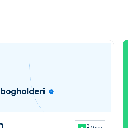
 bogholderi
n
0
/ 5 stars