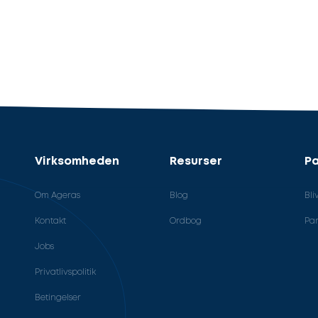
Virksomheden
Resurser
Pa
Om Ageras
Blog
Bli
Kontakt
Ordbog
Par
Jobs
Privatlivspolitik
Betingelser