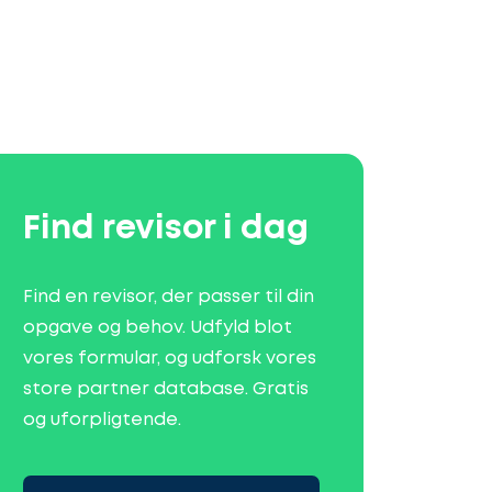
Find revisor i dag
Find en revisor, der passer til din
opgave og behov. Udfyld blot
vores formular, og udforsk vores
store partner database. Gratis
og uforpligtende.