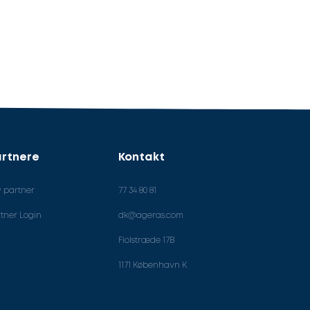
rtnere
Kontakt
v partner
77 34 80 81
tner Login
dk@ageras.com
Fiolstræde 17B
1171 København K