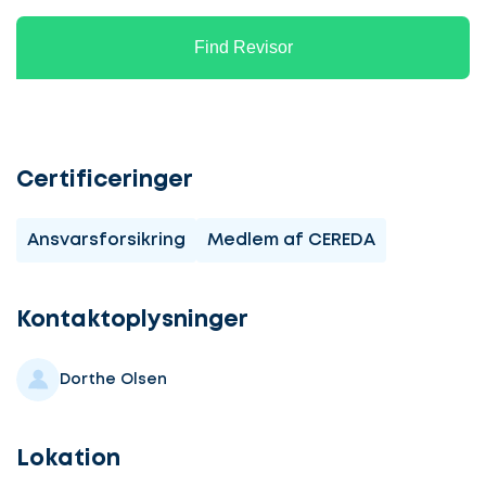
Find Revisor
Certificeringer
Ansvarsforsikring
Medlem af CEREDA
Lad
os
komme
Kontaktoplysninger
i
gang
Dorthe Olsen
Lokation
Lad