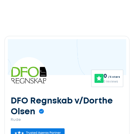
0
/ 5 stars
0 reviews
DFO Regnskab v/Dorthe
Olsen
Rude