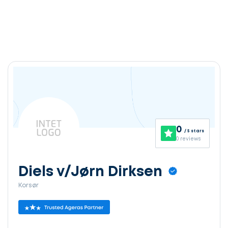
0
/ 5 stars
0 reviews
Diels v/Jørn Dirksen
Korsør