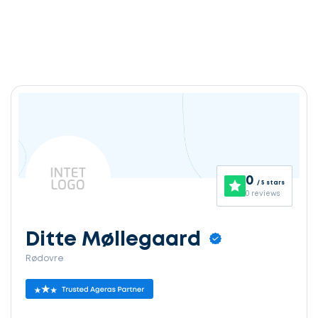
0
/ 5 stars
0 reviews
Ditte Møllegaard
Rødovre