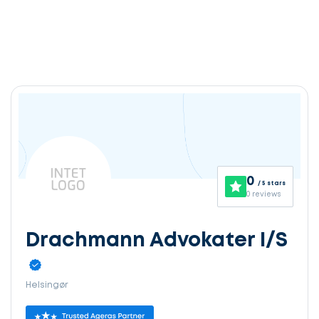
0
/ 5 stars
0 reviews
Drachmann Advokater I/S
Helsingør