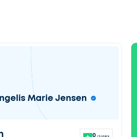
ngelis Marie Jensen
n
0
/ 5 stars