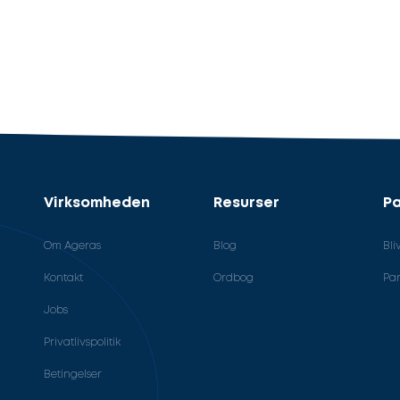
Virksomheden
Resurser
Pa
Om Ageras
Blog
Bli
Kontakt
Ordbog
Par
Jobs
Privatlivspolitik
Betingelser