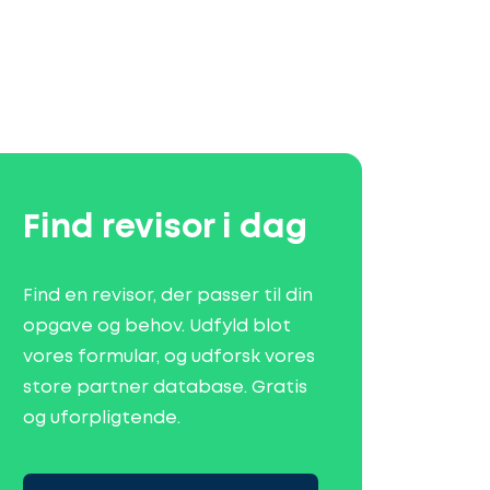
Find revisor i dag
Find en revisor, der passer til din
opgave og behov. Udfyld blot
vores formular, og udforsk vores
store partner database. Gratis
og uforpligtende.