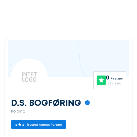
0
/ 5 stars
0 reviews
D.S. BOGFØRING
Kolding