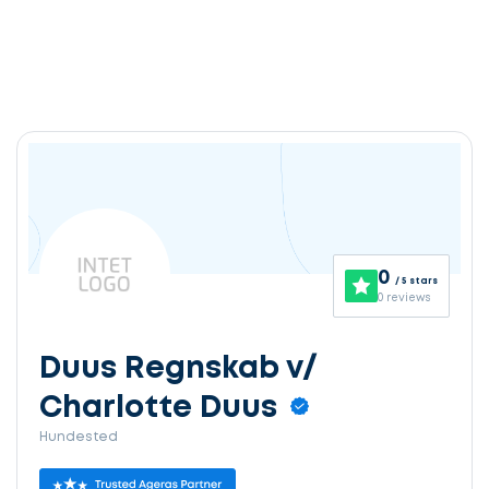
0
/ 5 stars
0 reviews
Duus Regnskab v/
Charlotte Duus
Hundested