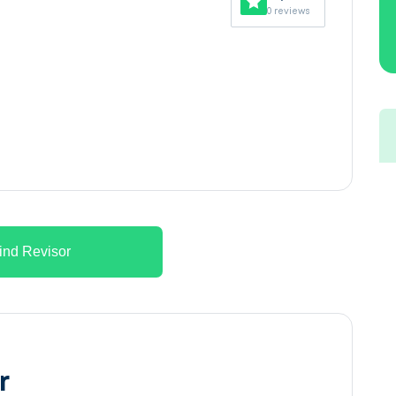
0 reviews
ind Revisor
r