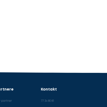
rtnere
Kontakt
v partner
77 34 80 81