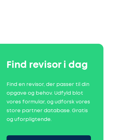
Find revisor i dag
Find en revisor, der passer til din
opgave og behov. Udfyld blot
vores formular, og udforsk vores
store partner database. Gratis
og uforpligtende.