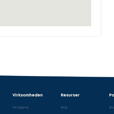
Virksomheden
Resurser
Pa
Om Ageras
Blog
Bli