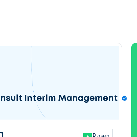
nsult Interim Management
n
0
/ 5 stars