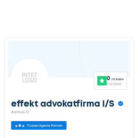
0
/ 5 stars
0 reviews
effekt advokatfirma I/S
Aarhus C