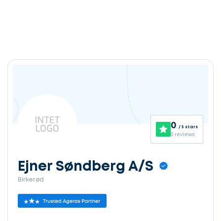
0
/ 5 stars
0 reviews
Ejner Søndberg A/S
Birkerød