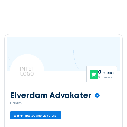
0
/ 5 stars
0 reviews
Elverdam Advokater
Haslev