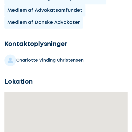
Medlem af Advokatsamfundet
Medlem af Danske Advokater
Lad
os
komme
Kontaktoplysninger
i
gang
Charlotte Vinding Christensen
Lokation
Lad
Vælg
os
service
komme
i
gang
Beskriv
din