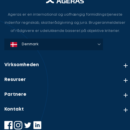
Ageras er en international og uafhængig formidlingstjeneste
indenfor regnskab, skatterådgivning og jura. Brugeranmeldelser
af rådgivere er udelukkende baseret på objektive kriterier.
Denmark
Sweden
Norway
Netherlands
Germany
USA
Virksomheden
Resurser
Partnere
Kontakt