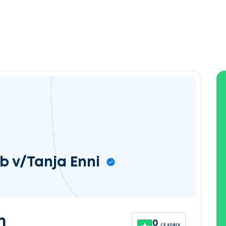
b v/Tanja Enni
n
0
/ 5 stars