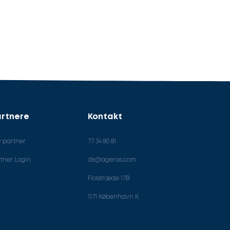
rtnere
Kontakt
v partner
77 34 80 81
tner Login
dk@ageras.com
Fiolstræde 17B
1171 København K