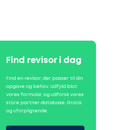
Find revisor i dag
Find en revisor, der passer til din
opgave og behov. Udfyld blot
vores formular, og udforsk vores
store partner database. Gratis
og uforpligtende.