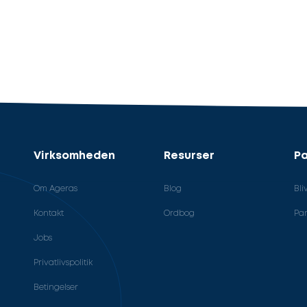
Virksomheden
Resurser
Pa
Om Ageras
Blog
Bli
Kontakt
Ordbog
Par
Jobs
Privatlivspolitik
Betingelser