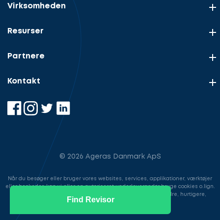
Virksomheden
Resurser
Partnere
Kontakt
© 2026 Ageras Danmark ApS
Når du besøger eller bruger vores websites, services, applikationer, værktøjer
eller beskeder, kan vi eller en autoriseret underleverandør bruge cookies o.lign.
til at gemme information for at gøre din brugeroplevelse bedre, hurtigere,
Find Revisor
sikrere samt i markedsføringsøjemed.