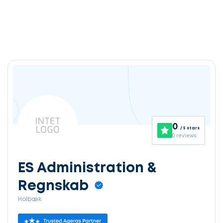
0
/ 5 stars
0 reviews
ES Administration &
Regnskab
Holbæk