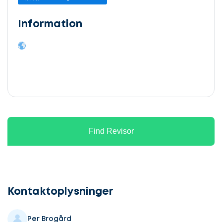
Information
Find Revisor
Lad
os
komme
Kontaktoplysninger
i
gang
Per Brogård