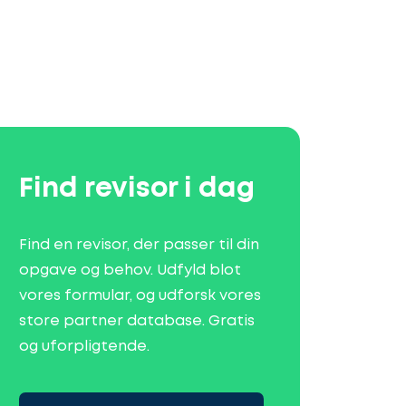
Find revisor i dag
Find en revisor, der passer til din
opgave og behov. Udfyld blot
vores formular, og udforsk vores
store partner database. Gratis
og uforpligtende.