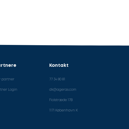
rtnere
Kontakt
v partner
77 34 80 81
tner Login
dk@ageras.com
Fiolstræde 17B
1171 København K