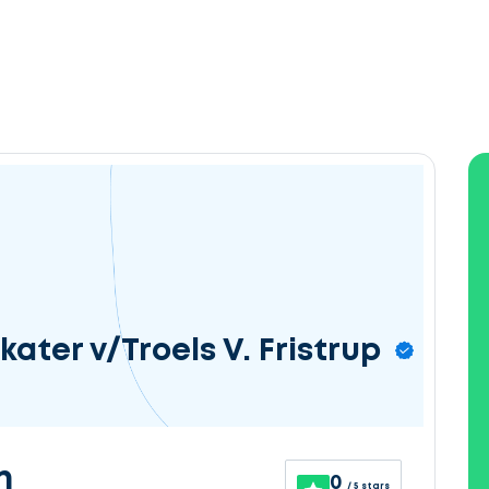
kater v/Troels V. Fristrup
n
0
/ 5 stars