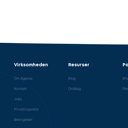
Virksomheden
Resurser
Pa
Om Ageras
Blog
Bli
Kontakt
Ordbog
Par
Jobs
Privatlivspolitik
Betingelser