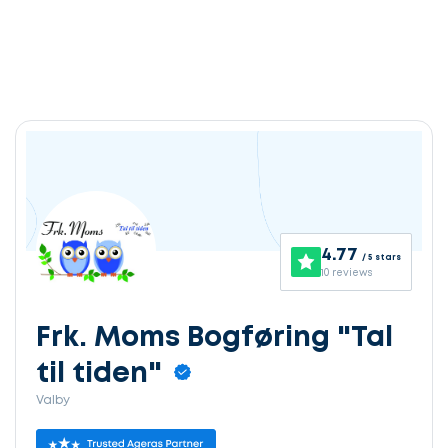
4.77
/ 5 stars
10 reviews
Frk. Moms Bogføring "Tal
til tiden"
Valby