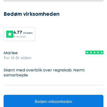
i
gang
Bedøm virksomheden
Lad
4.77
/ 5 stars
Vælg
10 reviews
os
service
komme
i
Marlee
gang
for 10 år siden
Beskriv
din
sag
Skønt med overblik over regnskab. Nemt
Hvilken
samarbejde
samarbejdspartner
søger
Kontaktoplysninger
du?
Bedøm virksomheden