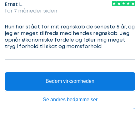
Ernst L.
komme
for 7 måneder siden
i
gang
Hun har stået for mit regnskab de seneste 5 år, og
Beskriv
jeg er meget tilfreds med hendes regnskab. Jeg
din
sag
opnår økonomiske fordele og føler mig meget
Hvilken
tryg i forhold til skat og momsforhold
samarbejdspartner
søger
Kontaktoplysninger
du?
Bedøm virksomheden
Se andres bedømmelser
Revisor
Revisor/Bogholder
Advokat/Jurist
Næste