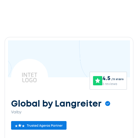
4.5
/ 5 stars
3 reviews
Global by Langreiter
Valby