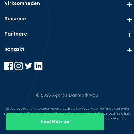
Virksomheden
Resurser
Partnere
Kontakt
© 2026 Ageras Danmark ApS
Når du besøger eller bruger vores websites, services, applikationer, værktøjer
eller beskeder, kan vi eller en autoriseret underleverandør bruge cookies o.lign.
til at gemme information for at gøre din brugeroplevelse bedre, hurtigere,
Find Revisor
sikrere samt i markedsføringsøjemed.