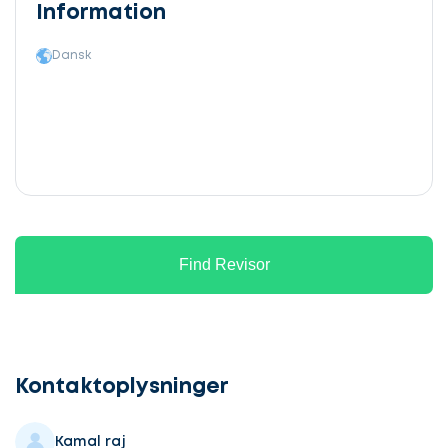
Information
Dansk
Find Revisor
Lad
os
komme
Kontaktoplysninger
i
gang
Kamal raj