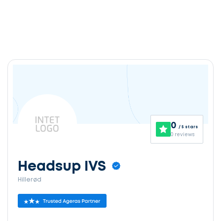
0
/ 5 stars
0 reviews
Headsup IVS
Hillerød