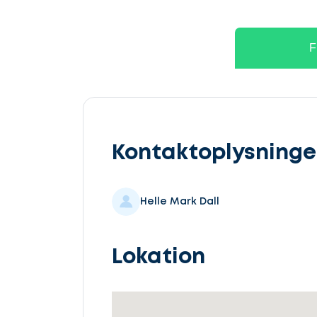
Lad
os
F
komme
i
gang
Kontaktoplysninge
Helle Mark Dall
Vælg
service
Lokation
Beskriv
din