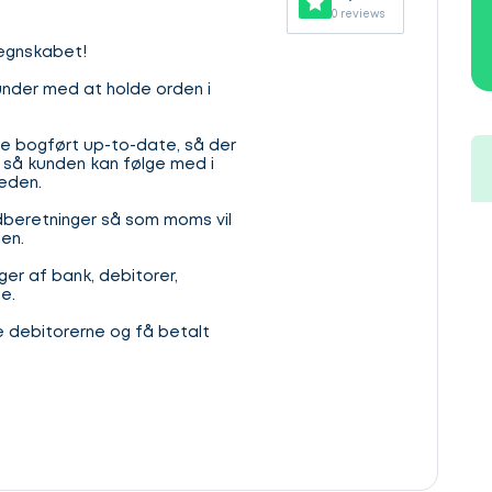
0 reviews
regnskabet!
nder med at holde orden i
ære bogført up-to-date, så der
r så kunden kan følge med i
heden.
ndberetninger så som moms vil
den.
er af bank, debitorer,
e.
e debitorerne og få betalt