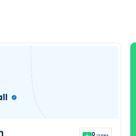
ll
n
0
/ 5 stars