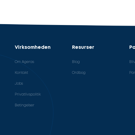
Virksomheden
Resurser
Pa
Om Ageras
Blog
Bli
Kontakt
Ordbog
Par
Jobs
Privatlivspolitik
Betingelser