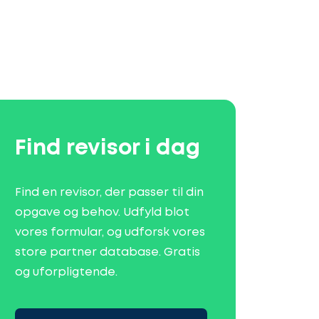
Find revisor i dag
Find en revisor, der passer til din
opgave og behov. Udfyld blot
vores formular, og udforsk vores
store partner database. Gratis
og uforpligtende.