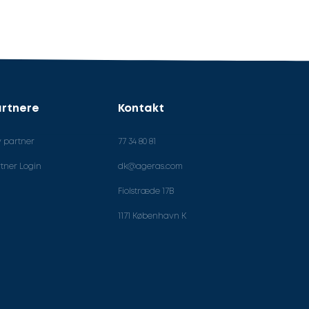
rtnere
Kontakt
v partner
77 34 80 81
tner Login
dk@ageras.com
Fiolstræde 17B
1171 København K