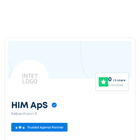
0
/ 5 stars
0 reviews
HIM ApS
København K