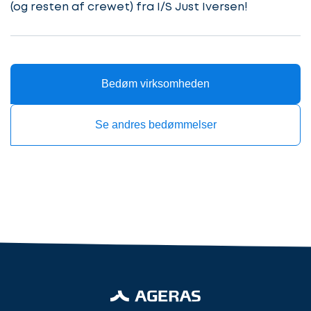
(og resten af crewet) fra I/S Just Iversen!
samarbejdspartner
søger
Kontaktoplysninger
du?
Bedøm virksomheden
Se andres bedømmelser
Revisor
Revisor/Bogholder
Advokat/Jurist
Næste