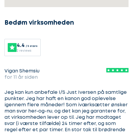
Lad
Bedøm virksomheden
os
komme
i
4.4
/ 5 stars
gang
2 reviews
Vigan Shemsiu
for 11 år siden
Lad
Vælg
os
service
Jeg kan kun anbefale I/S Just Iversen på samtlige
komme
punkter. Jeg har haft en kanon god oplevelse
igennem flere måneder! Som iværksætter ønsker
i
man svar her-og-nu, og det kan jeg garantere for,
gang
at virksomheden lever op til. Jeg har modtaget
Beskriv
svar (i værste tilfælde) 24 timer efter, og som
din
sag
regel efter et par timer. En stor tak til brødrende
Hvilken