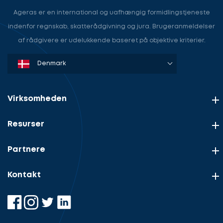
Ageras er en international og uafhængig formidlingstjeneste
indenfor regnskab, skatterådgivning og jura. Brugeranmeldelser
af rådgivere er udelukkende baseret på objektive kriterier.
Denmark
Sweden
Norway
Netherlands
Germany
USA
Virksomheden
Resurser
Partnere
Kontakt