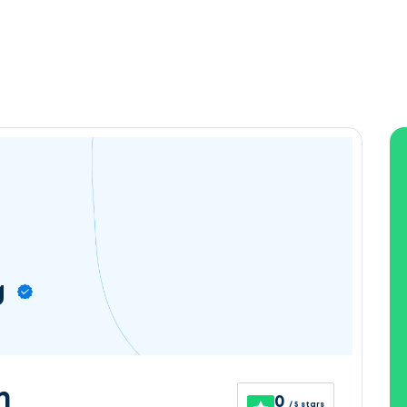
g
n
0
/ 5 stars