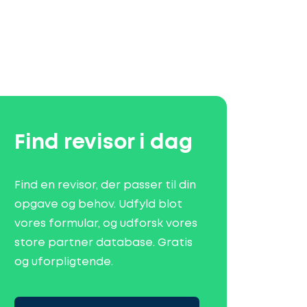
Find revisor i dag
Find en revisor, der passer til din
opgave og behov. Udfyld blot
vores formular, og udforsk vores
store partner database. Gratis
og uforpligtende.