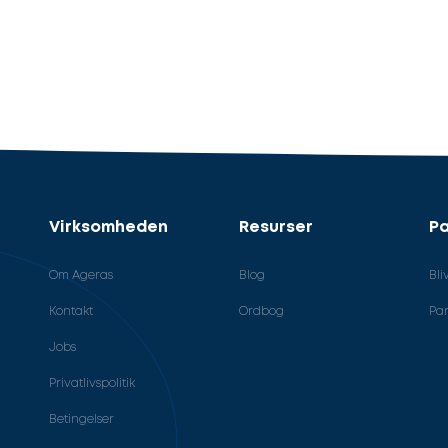
Virksomheden
Resurser
Pa
Om Ageras
Blog
Bli
Kontakt
Ordbog
Par
Jobs
Privatlivspolitik
Betingelser