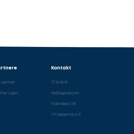
rtnere
Kontakt
v partner
77 34 80 81
tner Login
dk@ageras.com
Fiolstræde 17B
1171 København K