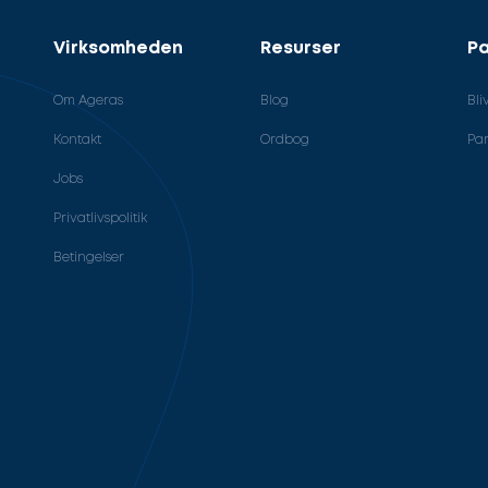
Virksomheden
Resurser
Pa
Om Ageras
Blog
Bli
Kontakt
Ordbog
Par
Jobs
Privatlivspolitik
Betingelser