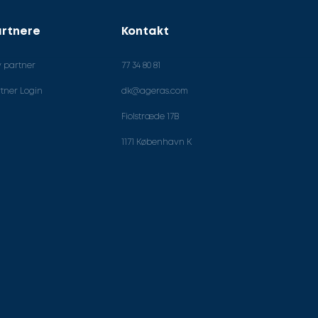
rtnere
Kontakt
v partner
77 34 80 81
tner Login
dk@ageras.com
Fiolstræde 17B
1171 København K