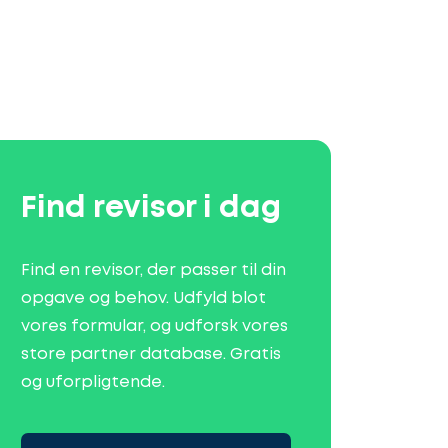
Find revisor i dag
Find en revisor, der passer til din
opgave og behov. Udfyld blot
vores formular, og udforsk vores
store partner database. Gratis
og uforpligtende.