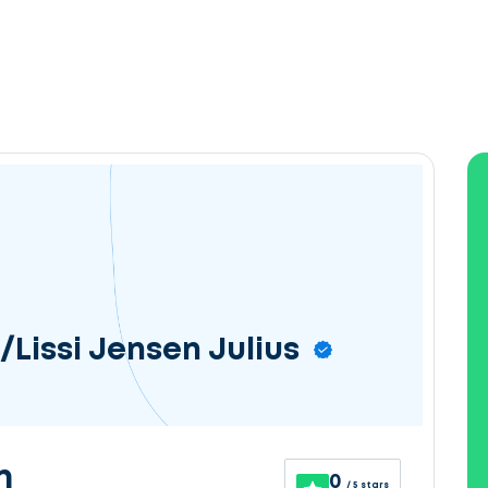
/Lissi Jensen Julius
n
0
/ 5 stars