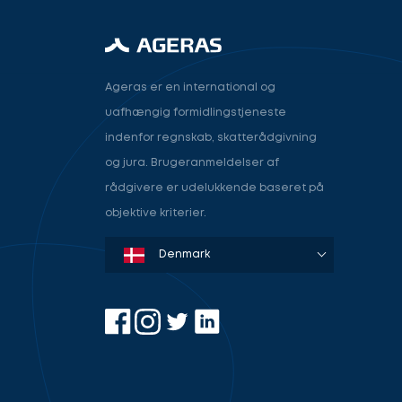
Ageras er en international og
uafhængig formidlingstjeneste
indenfor regnskab, skatterådgivning
og jura. Brugeranmeldelser af
rådgivere er udelukkende baseret på
objektive kriterier.
Denmark
Sweden
Norway
Netherlands
Germany
USA