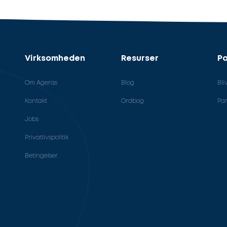
Virksomheden
Resurser
Pa
Om Ageras
Blog
Bli
Kontakt
Ordbog
Par
Jobs
Privatlivspolitik
Betingelser