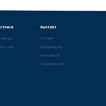
rtnere
Kontakt
v partner
77 34 80 81
tner Login
dk@ageras.com
Fiolstræde 17B
1171 København K