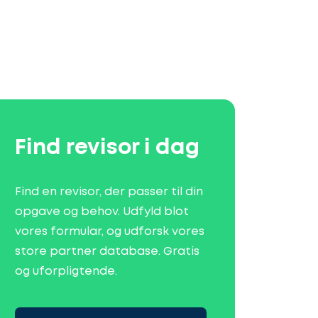
Find revisor i dag
Find en revisor, der passer til din
opgave og behov. Udfyld blot
vores formular, og udforsk vores
store partner database. Gratis
og uforpligtende.