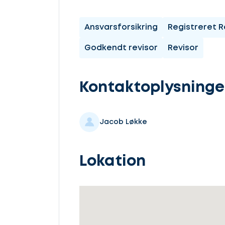
os
komme
Ansvarsforsikring
Registreret R
i
Godkendt revisor
Revisor
gang
Kontaktoplysninge
Jacob Løkke
Vælg
service
Lokation
Beskriv
din
sag
Lad