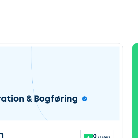
ration & Bogføring
n
0
/ 5 stars