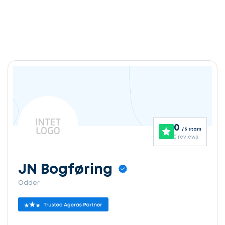
0
/ 5 stars
0 reviews
JN Bogføring
Odder