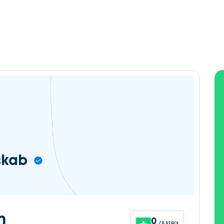
skab
n
0
/ 5 stars