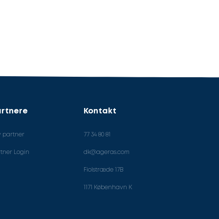
rtnere
Kontakt
v partner
77 34 80 81
tner Login
dk@ageras.com
Fiolstræde 17B
1171 København K