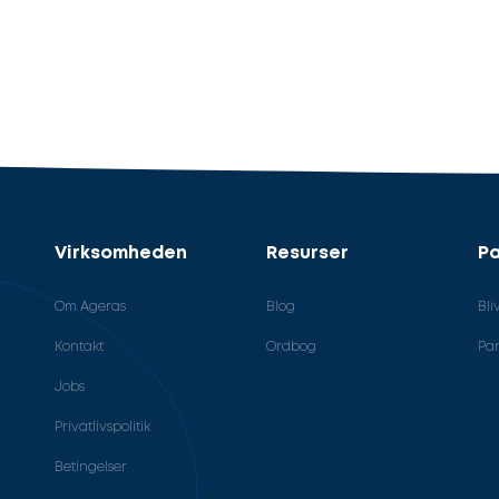
Virksomheden
Resurser
Pa
Om Ageras
Blog
Bli
Kontakt
Ordbog
Par
Jobs
Privatlivspolitik
Betingelser