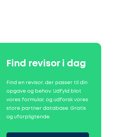
Find revisor i dag
Find en revisor, der passer til din
opgave og behov. Udfyld blot
vores formular, og udforsk vores
store partner database. Gratis
og uforpligtende.