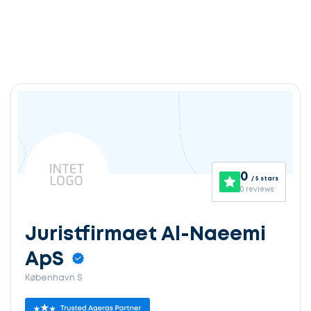
0
/ 5 stars
0 reviews
Juristfirmaet Al-Naeemi
ApS
København S