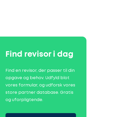
Find revisor i dag
Find en revisor, der passer til din
opgave og behov. Udfyld blot
vores formular, og udforsk vores
store partner database. Gratis
og uforpligtende.