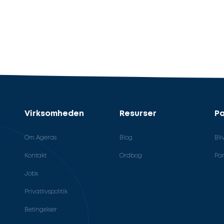
Virksomheden
Resurser
Pa
Om Ageras
Blog
Bli
Kontakt
Ordbog
Par
Jobs
Privatlivspolitik
Betingelser