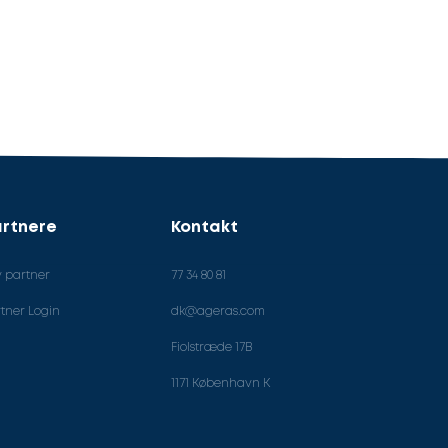
rtnere
Kontakt
v partner
77 34 80 81
tner Login
dk@ageras.com
Fiolstræde 17B
1171 København K