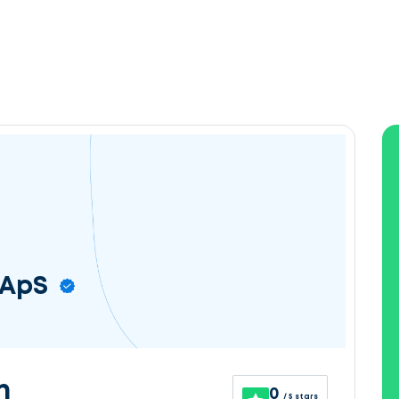
 ApS
n
0
/ 5 stars