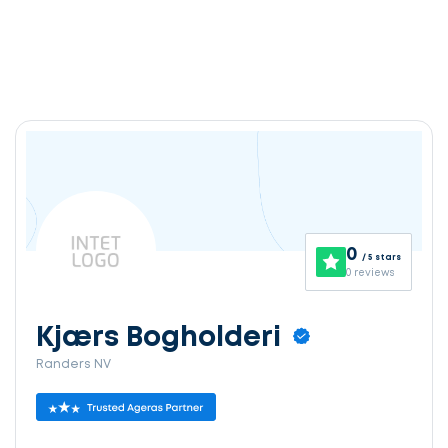
0
/ 5 stars
0 reviews
Kjærs Bogholderi
Randers NV