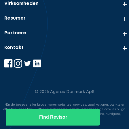
Virksomheden
Resurser
Partnere
Kontakt
© 2026 Ageras Danmark ApS
Når du besøger eller bruger vores websites, services, applikationer, værktøjer
eller beskeder, kan vi eller en autoriseret underleverandør bruge cookies o.lign.
til at gemme information for at gøre din brugeroplevelse bedre, hurtigere,
Find Revisor
sikrere samt i markedsføringsøjemed.