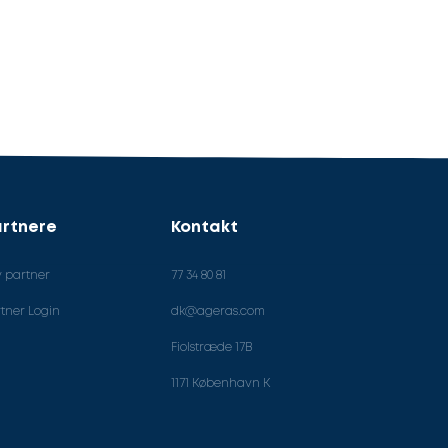
rtnere
Kontakt
v partner
77 34 80 81
tner Login
dk@ageras.com
Fiolstræde 17B
1171 København K