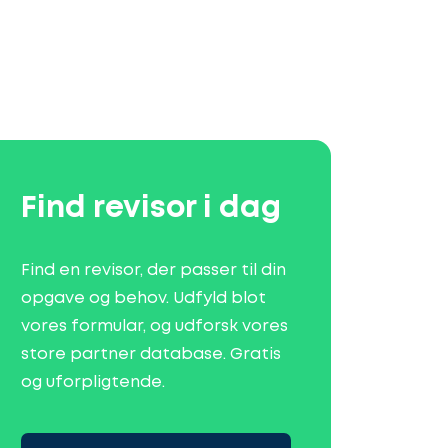
Find revisor i dag
Find en revisor, der passer til din
opgave og behov. Udfyld blot
vores formular, og udforsk vores
store partner database. Gratis
og uforpligtende.