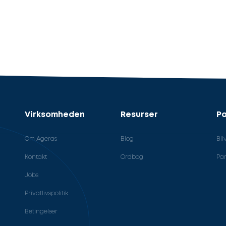
Virksomheden
Resurser
Pa
Om Ageras
Blog
Bli
Kontakt
Ordbog
Par
Jobs
Privatlivspolitik
Betingelser