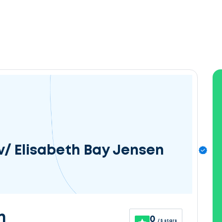
v/ Elisabeth Bay Jensen
n
0
/ 5 stars