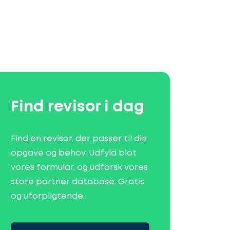
Find revisor i dag
Find en revisor, der passer til din
opgave og behov. Udfyld blot
vores formular, og udforsk vores
store partner database. Gratis
og uforpligtende.