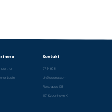
rtnere
Kontakt
v partner
77 34 80 81
tner Login
dk@ageras.com
Fiolstræde 17B
1171 København K