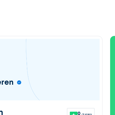
eren
n
0
/ 5 stars