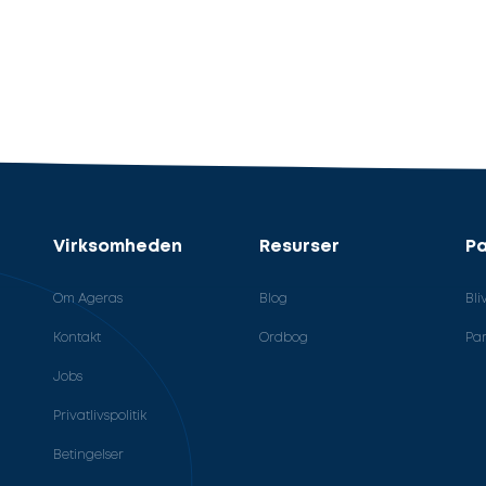
Virksomheden
Resurser
Pa
Om Ageras
Blog
Bli
Kontakt
Ordbog
Par
Jobs
Privatlivspolitik
Betingelser