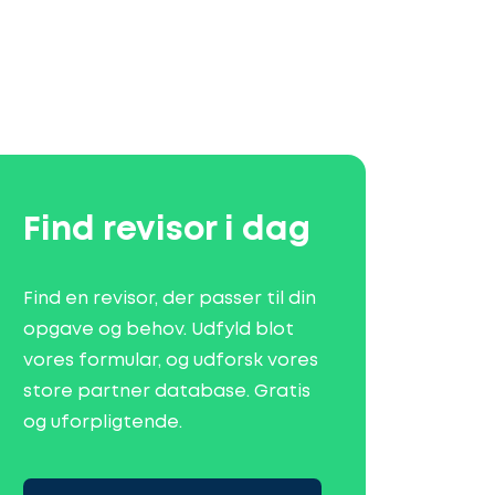
Find revisor i dag
Find en revisor, der passer til din
opgave og behov. Udfyld blot
vores formular, og udforsk vores
store partner database. Gratis
og uforpligtende.