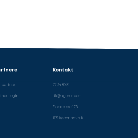
rtnere
Kontakt
v partner
77 34 80 81
tner Login
dk@ageras.com
Fiolstræde 17B
1171 København K