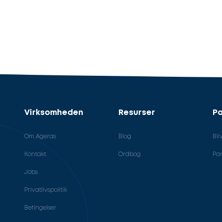
Virksomheden
Resurser
Pa
Om Ageras
Blog
Bli
Kontakt
Ordbog
Par
Jobs
Privatlivspolitik
Betingelser