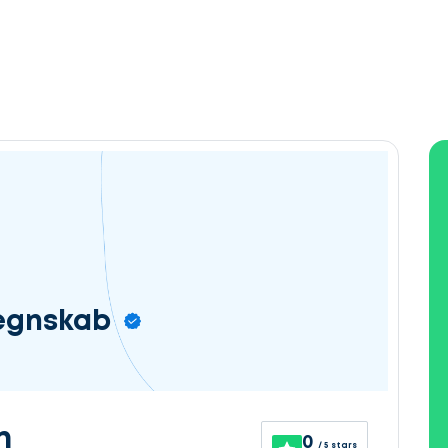
egnskab
n
0
/ 5 stars