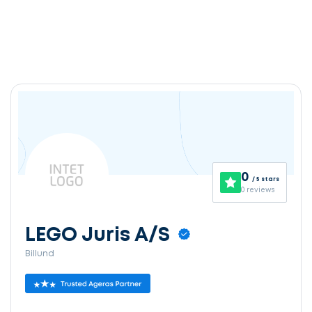
0
/ 5 stars
0 reviews
LEGO Juris A/S
Billund