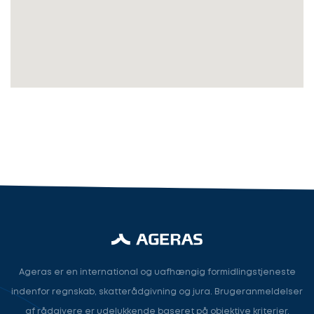
Revisor
Revisor/Bogholder
Advokat/Jurist
Næste
Ageras er en international og uafhængig formidlingstjeneste
indenfor regnskab, skatterådgivning og jura. Brugeranmeldelser
af rådgivere er udelukkende baseret på objektive kriterier.