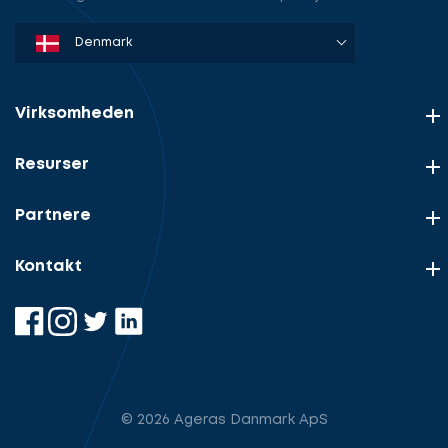
Denmark
Sweden
Norway
Netherlands
Germany
USA
Virksomheden
Resurser
Partnere
Kontakt
© 2026 Ageras Danmark ApS