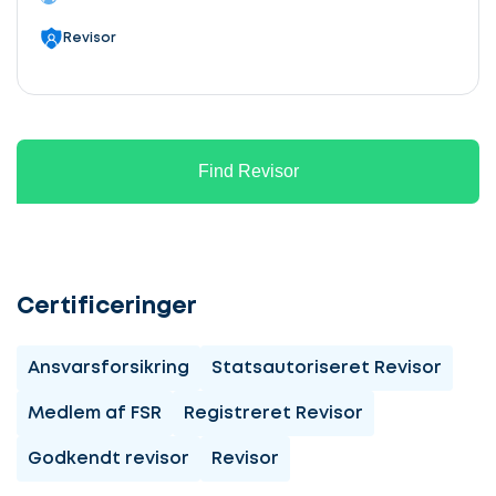
Revisor
Find Revisor
Certificeringer
Ansvarsforsikring
Statsautoriseret Revisor
Medlem af FSR
Registreret Revisor
Godkendt revisor
Revisor
Lad