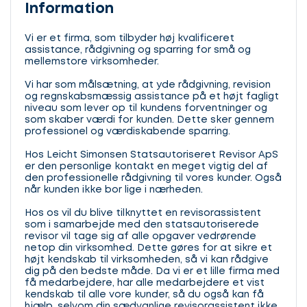
Information
Vi er et firma, som tilbyder høj kvalificeret
assistance, rådgivning og sparring for små og
mellemstore virksomheder.
Vi har som målsætning, at yde rådgivning, revision
og regnskabsmæssig assistance på et højt fagligt
niveau som lever op til kundens forventninger og
som skaber værdi for kunden. Dette sker gennem
professionel og værdiskabende sparring.
Hos Leicht Simonsen Statsautoriseret Revisor ApS
er den personlige kontakt en meget vigtig del af
den professionelle rådgivning til vores kunder. Også
når kunden ikke bor lige i nærheden.
Hos os vil du blive tilknyttet en revisorassistent
som i samarbejde med den statsautoriserede
revisor vil tage sig af alle opgaver vedrørende
netop din virksomhed. Dette gøres for at sikre et
højt kendskab til virksomheden, så vi kan rådgive
dig på den bedste måde. Da vi er et lille firma med
få medarbejdere, har alle medarbejdere et vist
kendskab til alle vore kunder, så du også kan få
hjælp, selvom din sædvanlige revisorassistent ikke