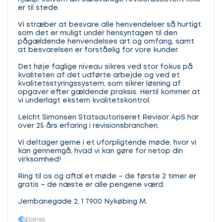
er til stede.
Vi stræber at besvare alle henvendelser så hurtigt
som det er muligt under hensyntagen til den
pågældende henvendelses art og omfang, samt
at besvarelsen er forståelig for vore kunder.
Det høje faglige niveau sikres ved stor fokus på
kvaliteten af det udførte arbejde og ved et
kvalitetsstyringssystem, som sikrer løsning af
opgaver efter gældende praksis. Hertil kommer at
vi underlagt ekstern kvalitetskontrol.
Leicht Simonsen Statsautoriseret Revisor ApS har
over 25 års erfaring i revisionsbranchen.
Vi deltager gerne i et uforpligtende møde, hvor vi
kan gennemgå, hvad vi kan gøre for netop din
virksomhed!
Ring til os og aftal et møde – de første 2 timer er
gratis – de næste er alle pengene værd.
Jernbanegade 2, 1 7900 Nykøbing M.
Dansk