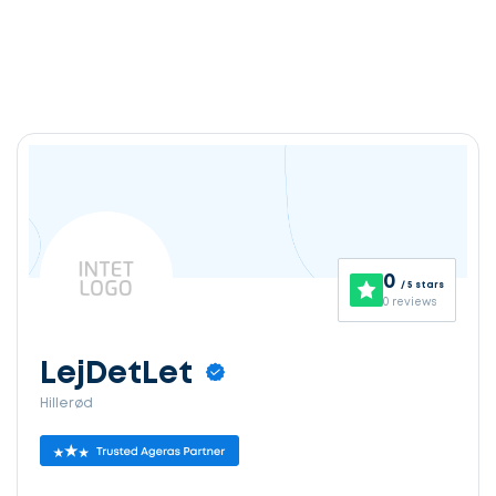
0
/ 5 stars
0 reviews
LejDetLet
Hillerød