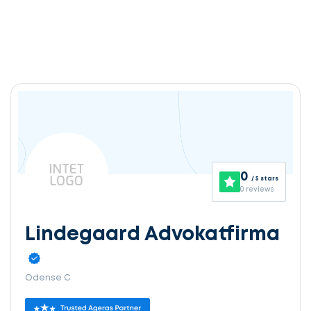
0
/ 5 stars
0 reviews
Lindegaard Advokatfirma
Odense C