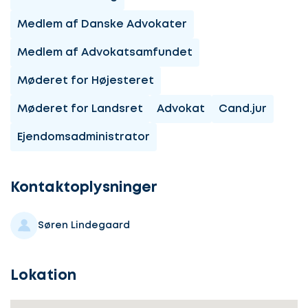
Medlem af Danske Advokater
Medlem af Advokatsamfundet
Møderet for Højesteret
Møderet for Landsret
Advokat
Cand.jur
Ejendomsadministrator
Lad
os
komme
Kontaktoplysninger
i
gang
Søren Lindegaard
Lokation
Lad
Vælg