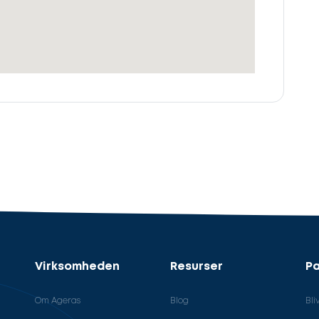
Virksomheden
Resurser
Pa
Om Ageras
Blog
Bli