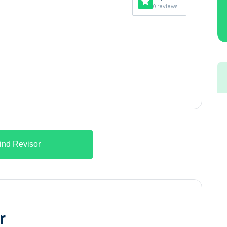
0 reviews
ind Revisor
r