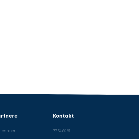
rtnere
Kontakt
v partner
77 34 80 81