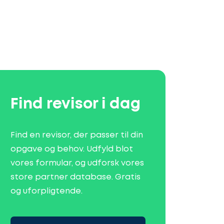
Find revisor i dag
Find en revisor, der passer til din
opgave og behov. Udfyld blot
vores formular, og udforsk vores
store partner database. Gratis
og uforpligtende.