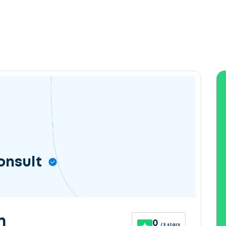
onsult
n
0
/ 5 stars