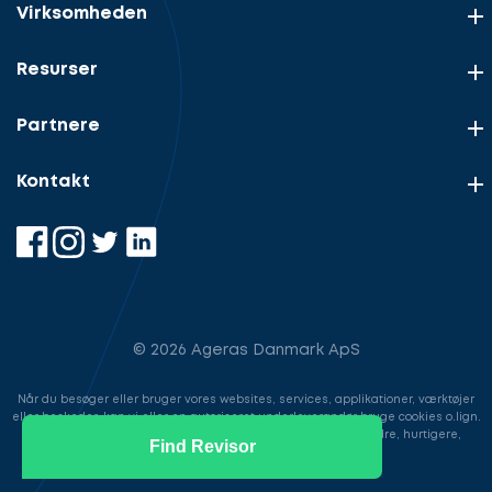
Virksomheden
Resurser
Partnere
Kontakt
© 2026 Ageras Danmark ApS
Når du besøger eller bruger vores websites, services, applikationer, værktøjer
eller beskeder, kan vi eller en autoriseret underleverandør bruge cookies o.lign.
til at gemme information for at gøre din brugeroplevelse bedre, hurtigere,
Find Revisor
sikrere samt i markedsføringsøjemed.