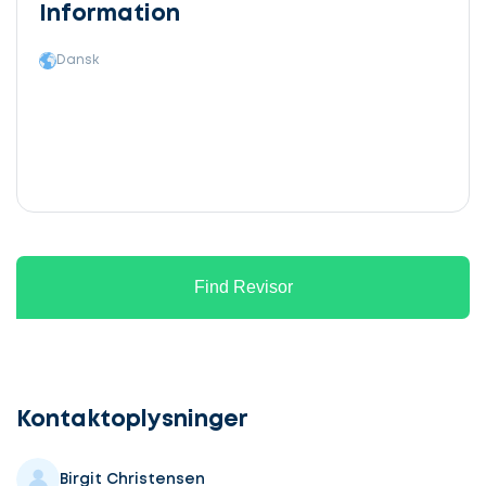
Information
Dansk
Find Revisor
Lad
os
komme
Kontaktoplysninger
i
gang
Birgit Christensen