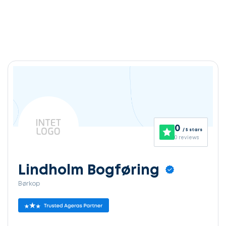
0
/ 5 stars
0 reviews
Lindholm Bogføring
Børkop