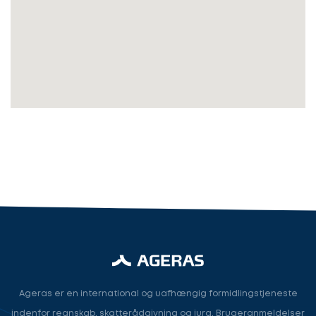
Kontaktoplysninger
du?
Revisor
Revisor/Bogholder
Advokat/Jurist
Næste
Ageras er en international og uafhængig formidlingstjeneste
indenfor regnskab, skatterådgivning og jura. Brugeranmeldelser