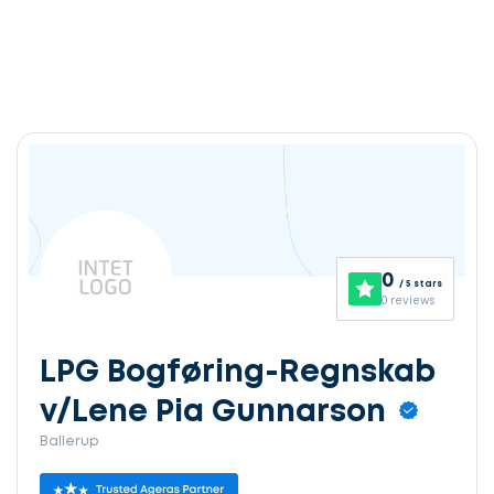
0
/ 5 stars
0 reviews
LPG Bogføring-Regnskab
v/Lene Pia Gunnarson
Ballerup