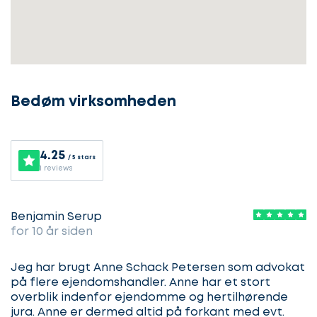
Bedøm virksomheden
Lad
os
komme
4.25
/ 5 stars
i
1 reviews
gang
Benjamin Serup
for 10 år siden
Lad
Jeg har brugt Anne Schack Petersen som advokat
Vælg
os
service
på flere ejendomshandler. Anne har et stort
komme
overblik indenfor ejendomme og hertilhørende
jura. Anne er dermed altid på forkant med evt.
i