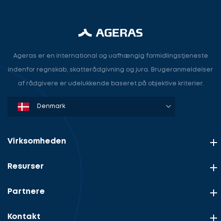
Ageras er en international og uafhængig formidlingstjeneste
indenfor regnskab, skatterådgivning og jura. Brugeranmeldelser
af rådgivere er udelukkende baseret på objektive kriterier.
Denmark
Sweden
Norway
Netherlands
Germany
USA
Virksomheden
Resurser
Partnere
Kontakt