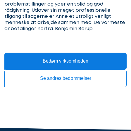
problemstillinger og yder en solid og god
gang
rådgivning. Udover sin meget professionelle
Beskriv
tilgang til sagerne er Anne et utroligt venligt
din
sag
menneske at arbejde sammen med. De varmeste
Hvilken
anbefalinger herfra. Benjamin Serup
samarbejdspartner
søger
Kontaktoplysninger
du?
Bedøm virksomheden
Se andres bedømmelser
Revisor
Revisor/Bogholder
Advokat/Jurist
Næste