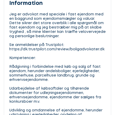
Information
Jeg er advokat med speciale i fast ejendom med
en baggrund som ejendomsmægler og valuar.
Dette sikrer det store overblik i alle spørgsmål om
fast ejendom og jeg bestræber mig på at skabe
tryghed , så mine klienter kan træffe velovervejede
og personlige beslutninger.
Se anmeldelser på Trustpilot:
https://dk.trustpilot.com/review/boligadvokater.dk
Kompetencer:
Rådgivning i forbindelse med køb og salg af fast
ejendom, herunder andelsboliger, ejerlejligheder,
sommerhuse, parcelhuse landbrug, grunde og
erhvervsejendomme.
Udarbejdelse af købsaftaler og tilhørende
dokumenter for udlejningsejendommen,
erhvervsejendomme, ejendomme der sælges fra
konkursboer m.v.
Udvikling og omdannelse af ejendomme, herunder
udstykning i ejerlejligheder, opdeling af