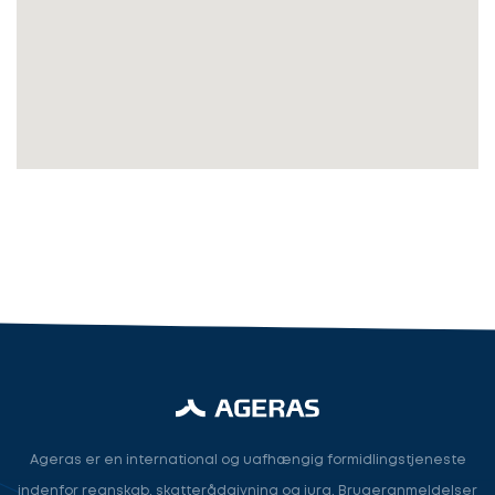
Kontaktoplysninger
du?
Revisor
Revisor/Bogholder
Advokat/Jurist
Næste
Ageras er en international og uafhængig formidlingstjeneste
indenfor regnskab, skatterådgivning og jura. Brugeranmeldelser