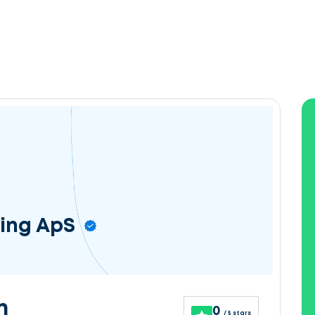
ing ApS
n
0
/ 5 stars