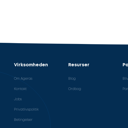
Virksomheden
Resurser
Pa
Om Ageras
Blog
Bli
Kontakt
Ordbog
Par
Jobs
Privatlivspolitik
Betingelser