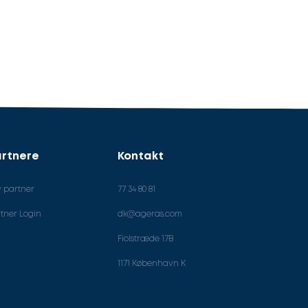
rtnere
Kontakt
v partner
77 34 80 81
tner Login
dk@ageras.com
Fiolstræde 17B
1171 København K